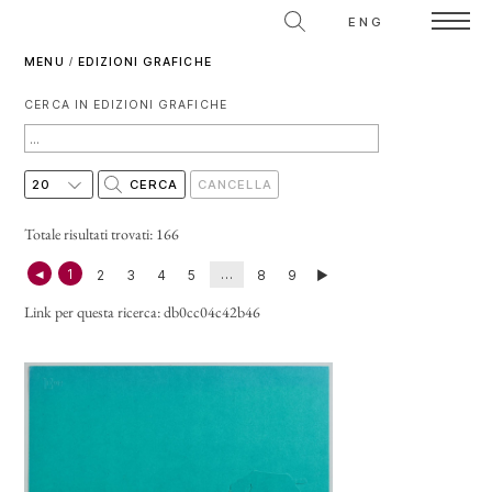
ENG
MENU
/
EDIZIONI GRAFICHE
CERCA IN EDIZIONI GRAFICHE
Totale risultati trovati: 166
◄
1
…
2
3
4
5
8
9
►
Link per questa ricerca:
db0cc04c42b46