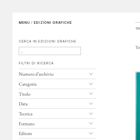
SCENOGRAFIE
VIDEO
Elenco completo
La voce dell'autore
MENU
/
EDIZIONI GRAFICHE
Riferimenti bibliografici
Altre voci
19
CERCA IN EDIZIONI GRAFICHE
GALLERIE DI RIFERIMENTO
ARCHIVIAZIONE E
Tot
AUTENTICHE
FILTRI DI RICERCA
CONTATTI
Numero d’archivio
Categoria
Titolo
Data
Tecnica
Formato
Editore