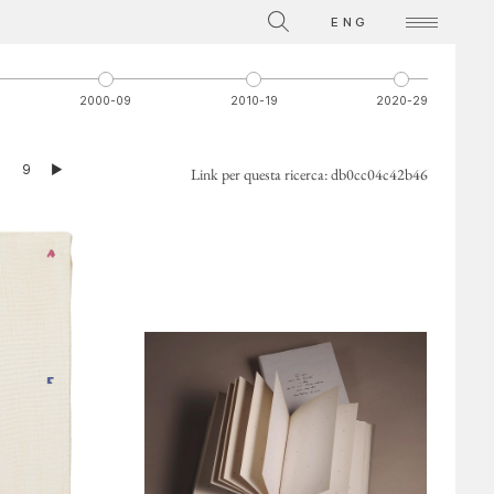
La Collezione
ENG
Video su singole opere
2000-09
2010-19
2020-29
ATTI
8
9
►
Link per questa ricerca:
db0cc04c42b46