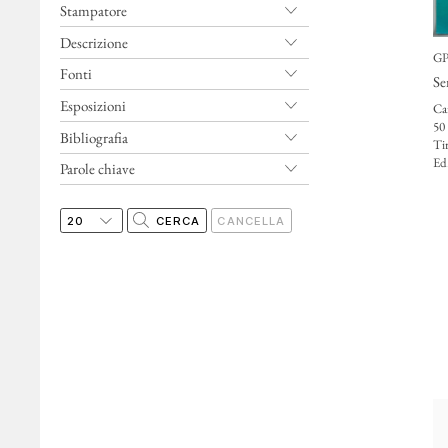
Stampatore
Descrizione
GP
Fonti
Se
Esposizioni
Car
50
Bibliografia
Ti
Ed
Parole chiave