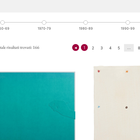
60-69
1970-79
1980-89
1990-99
CONT
ale risultati trovati: 166
◄
1
…
2
3
4
5