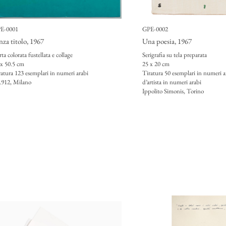
E-0001
GPE-0002
nza titolo
, 1967
Una poesia
, 1967
ta colorata fustellata e collage
Serigrafia su tela preparata
 x 50.5 cm
25 x 20 cm
ratura 123 esemplari in numeri arabi
Tiratura 50 esemplari in numeri a
.912, Milano
d’artista in numeri arabi
Ippolito Simonis, Torino