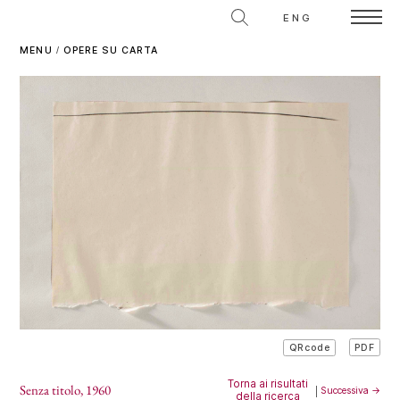
ENG
MENU
/
OPERE SU CARTA
PDF
QRcode
Torna ai risultati
Senza titolo
, 1960
|
Successiva →
della ricerca