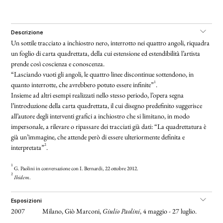
descrizione
Un sottile tracciato a inchiostro nero, interrotto nei quattro angoli, riquadra
un foglio di carta quadrettata, della cui estensione ed estendibilità l’artista
prende così coscienza e conoscenza.
“Lasciando vuoti gli angoli, le quattro linee discontinue sottendono, in
1
quanto interrotte, che avrebbero potuto essere infinite”
.
Insieme ad altri esempi realizzati nello stesso periodo, l’opera segna
l’introduzione della carta quadrettata, il cui disegno predefinito suggerisce
all’autore degli interventi grafici a inchiostro che si limitano, in modo
impersonale, a rilevare o ripassare dei tracciati già dati: “La quadrettatura è
già un’immagine, che attende però di essere ulteriormente definita e
2
interpretata”
.
1
G. Paolini in conversazione con I. Bernardi, 22 ottobre 2012.
2
Ibidem
.
esposizioni
2007
Milano, Giò Marconi,
Giulio Paolini
, 4 maggio - 27 luglio.