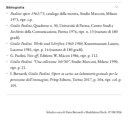
bibliografia
•
Paolini: opere 1961/73
, catalogo della mostra, Studio Marconi, Milano
1973, ripr. s.p.
•
Giulio Paolini
, Quaderno n. 30, Università di Parma, Centro Studi e
Archivio della Comunicazione, Parma 1976, ripr. n. 13 (ruotato di 180
gradi).
•
Giulio Paolini. Werke und Schriften 1960-1980
, Kunstmuseum Luzern,
Lucerna 1981, ripr. p. 14 (ruotato di 180 gradi).
•
G. Paolini,
Voix off
, Éditions W, Mâcon 1986, ripr. p. 112.
•
Giulio Paolini. “Una collezione ’60/’80”
, Studio Marconi, Milano 1990,
ripr. p. 21.
•
I. Bernardi,
Giulio Paolini. Opere su carta: un laboratorio gestuale per la
percezione dell’immagine
, Prinp Editore, Torino 2017, p. 104, ripr. col. p.
105.
Scheda a cura di Ilaria Bernardi e Maddalena Disch, 07/08/2026