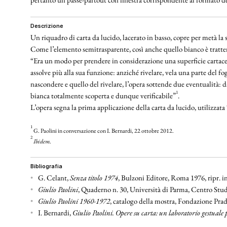
descrizione
Un riquadro di carta da lucido, lacerato in basso, copre per metà la 
Come l’elemento semitrasparente, così anche quello bianco è trattenu
“Era un modo per prendere in considerazione una superficie cartacea 
assolve più alla sua funzione: anziché rivelare, vela una parte del fo
nascondere e quello del rivelare, l’opera sottende due eventualità: d
1
bianca totalmente scoperta e dunque verificabile”
.
L’opera segna la prima applicazione della carta da lucido, utilizzata 
1
G. Paolini in conversazione con I. Bernardi, 22 ottobre 2012.
2
Ibidem
.
bibliografia
•
G. Celant,
Senza titolo 1974
, Bulzoni Editore, Roma 1976, ripr. in
•
Giulio Paolini
, Quaderno n. 30, Università di Parma, Centro Stud
•
Giulio Paolini 1960-1972
, catalogo della mostra, Fondazione Prada
•
I. Bernardi,
Giulio Paolini. Opere su carta: un laboratorio gestuale