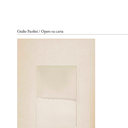
SCENOGRAFIE
VIDEO
Elenco completo
La voce dell'autore
Riferimenti bibliografici
Altre voci
Giulio Paolini / Opere su carta
GALLERIE DI RIFERIMENTO
ARCHIVIAZIONE E
AUTENTICHE
CONTATTI