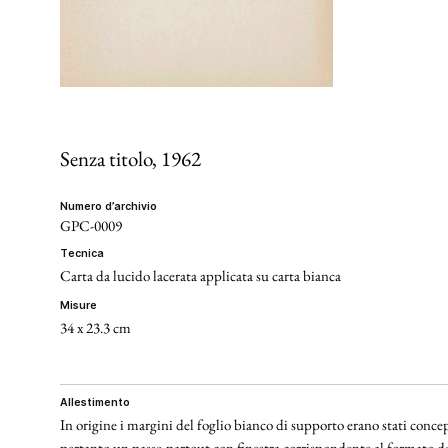
Senza titolo
, 1962
numero d’archivio
GPC-0009
tecnica
Carta da lucido lacerata applicata su carta bianca
misure
34 x 23.3 cm
allestimento
In origine i margini del foglio bianco di supporto erano stati concep
pertanto un passe-partout con finestra corrispondente al formato de