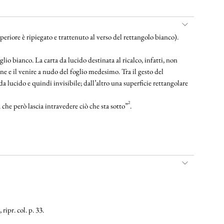
periore è ripiegato e trattenuto al verso del rettangolo bianco).
o bianco. La carta da lucido destinata al ricalco, infatti, non
one e il venire a nudo del foglio medesimo. Tra il gesto del
a lucido e quindi invisibile; dall’altro una superficie rettangolare
2
 che però lascia intravedere ciò che sta sotto”
.
ripr. col. p. 33.