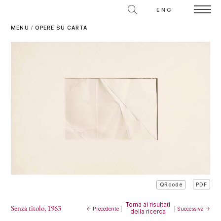
ENG
MENU
/
OPERE SU CARTA
PDF
QRcode
Torna ai risultati
Senza titolo
, 1963
← Precedente
|
|
Successiva →
della ricerca