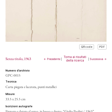
PDF
QRcode
Torna ai risultati
Senza titolo
, 1963
← Precedente
|
|
Successiva →
della ricerca
numero d’archivio
GPC-0015
tecnica
Carta piegata e lacerata, punti metallici
misure
33.5 x 25.5 cm
iscrizioni autografe
Firmato e datato al verso, in basso a destra: “Giulio Paolini / 1963”