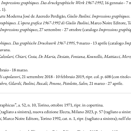
i. Impressions graphiques. Das druckgraphische Werk 1967-1992
, 16 gennaio - 7
 1).
rte Moderna José de Azeredo Perdigão,
Giulio Paolini. Impressions graphiques
raphiques. L’opera grafica 1967-1992 di Giulio Paolini
, Marco Noire Editore, To
 Impressions graphiques
, 27 settembre - 27 ottobre (catalogo
Impressions graphiq
aphiques. Das graphische Druckwerk 1967-1995
, 9 marzo - 13 aprile (catalogo
Imp
 avana.
Calzolari, Chiari, Costa, De Maria, Desiato, Fontana, Kounellis, Mattiacci, Merz,
bbraio - 18 marzo.
di capolavori
, 21 settembre 2018 - 10 febbraio 2019, ripr. col. p. 608 (con titol
bro, Gilardi, Paolini, Pascali, Penone, Pistoletto, Salvo
,
21 marzo - 27 aprile.
raphicus”, a. 52, n. 10, Torino, ottobre 1971, ripr. in copertina.
(tagliato a sinistra), nuova edizione Electa, Milano 2023, p. 57 (tagliato a sinist
i
, Marco Noire Editore, Torino 1992, cat. n. 1, ripr. (tagliato a sinistra); nell’e