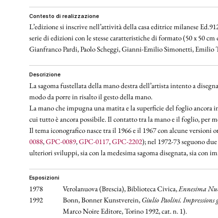
contesto di realizzazione
L’edizione si inscrive nell’attività della casa editrice milanese Ed
serie di edizioni con le stesse caratteristiche di formato (50 x 50 
Gianfranco Pardi, Paolo Scheggi, Gianni-Emilio Simonetti, Emilio 
descrizione
La sagoma fustellata della mano destra dell’artista intento a disegnar
modo da porre in risalto il gesto della mano.
La mano che impugna una matita e la superficie del foglio ancora i
cui tutto è ancora possibile. Il contatto tra la mano e il foglio, pe
Il tema iconografico nasce tra il 1966 e il 1967 con alcune versioni or
0088
,
GPC-0089
,
GPC-0117
,
GPC-2202
); nel 1972-73 seguono due 
ulteriori sviluppi, sia con la medesima sagoma disegnata, sia con im
esposizioni
1978
Verolanuova (Brescia), Biblioteca Civica,
Ennesima Nu
1992
Bonn, Bonner Kunstverein,
Giulio Paolini. Impressions
Marco Noire Editore, Torino 1992, cat. n. 1).