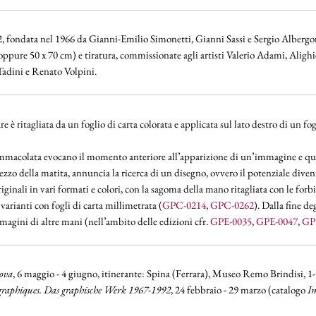
.912, fondata nel 1966 da Gianni-Emilio Simonetti, Gianni Sassi e Sergio Albergo
cm oppure 50 x 70 cm) e tiratura, commissionate agli artisti Valerio Adami, Ali
Tadini e Renato Volpini.
e è ritagliata da un foglio di carta colorata e applicata sul lato destro di un f
mmacolata evocano il momento anteriore all’apparizione di un’immagine e quin
r mezzo della matita, annuncia la ricerca di un disegno, ovvero il potenziale div
iginali in vari formati e colori, con la sagoma della mano ritagliata con le forbic
varianti con fogli di carta millimetrata (
GPC-0214
,
GPC-0262
). Dalla fine d
magini di altre mani (nell’ambito delle edizioni cfr.
GPE-0035
,
GPE-0047
,
GP
ova
, 6 maggio - 4 giugno, itinerante: Spina (Ferrara), Museo Remo Brindisi, 1-
 graphiques. Das graphische Werk 1967-1992
, 24 febbraio - 29 marzo (catalogo
Im