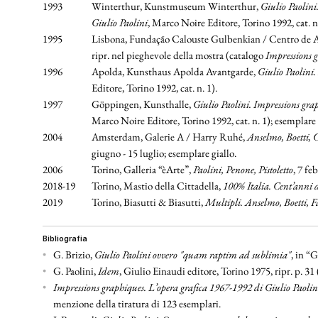
1993
Winterthur, Kunstmuseum Winterthur,
Giulio Paolin
Giulio Paolini
, Marco Noire Editore, Torino 1992, cat. n.
1995
Lisbona, Fundação Calouste Gulbenkian / Centro de A
ripr. nel pieghevole della mostra (catalogo
Impressions g
1996
Apolda, Kunsthaus Apolda Avantgarde,
Giulio Paolini.
Editore, Torino 1992, cat. n. 1).
1997
Göppingen, Kunsthalle,
Giulio Paolini. Impressions gr
Marco Noire Editore, Torino 1992, cat. n. 1); esemplare
2004
Amsterdam, Galerie A / Harry Ruhé,
Anselmo, Boetti, 
giugno - 15 luglio; esemplare giallo.
2006
Torino, Galleria “èArte”,
Paolini, Penone, Pistoletto
, 7 fe
2018-19
Torino, Mastio della Cittadella,
100% Italia. Cent’anni 
2019
Torino, Biasutti & Biasutti,
Multipli. Anselmo, Boetti, Fa
bibliografia
•
G. Brizio,
Giulio Paolini ovvero "quam raptim ad sublimia
"
, in “G
•
G. Paolini,
Idem
, Giulio Einaudi editore, Torino 1975, ripr. p. 31 
•
Impressions graphiques. L’opera grafica 1967-1992 di Giulio Paolin
menzione della tiratura di 123 esemplari.