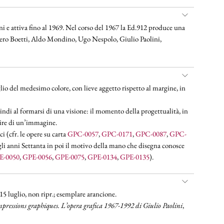
ni e attiva fino al 1969. Nel corso del 1967 la Ed.912 produce una
ghiero Boetti, Aldo Mondino, Ugo Nespolo, Giulio Paolini,
oglio del medesimo colore, con lieve aggetto rispetto al margine, in
di al formarsi di una visione: il momento della progettualità, in
enire di un’immagine.
i (cfr. le opere su carta
GPC-0057
,
GPC-0171
,
GPC-0087
,
GPC-
egli anni Settanta in poi il motivo della mano che disegna conosce
E-0050
,
GPE-0056
,
GPE-0075
,
GPE-0134
,
GPE-0135
).
15 luglio, non ripr.; esemplare arancione.
pressions graphiques. L’opera grafica 1967-1992 di Giulio Paolini
,