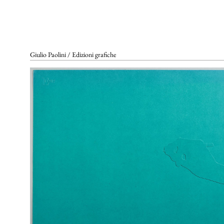
SCENOGRAFIE
VIDEO
Elenco completo
La voce dell'autore
Riferimenti bibliografici
Altre voci
Giulio Paolini / Edizioni grafiche
GALLERIE DI RIFERIMENTO
ARCHIVIAZIONE E
AUTENTICHE
CONTATTI