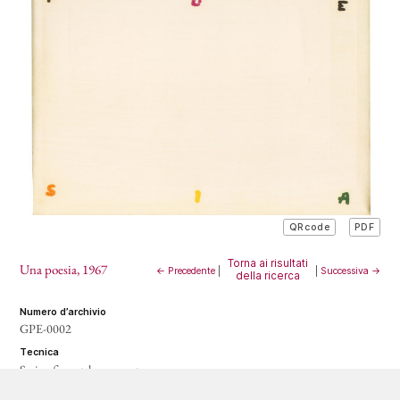
PDF
QRcode
Torna ai risultati
Una poesia
, 1967
← Precedente
|
|
Successiva →
della ricerca
numero d’archivio
GPE-0002
tecnica
Serigrafia su tela preparata
misure