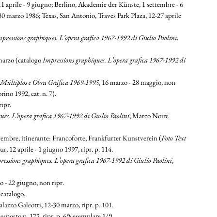
 11 aprile - 9 giugno; Berlino, Akademie der Künste, 1 settembre - 6
-30 marzo 1986; Texas, San Antonio, Traves Park Plaza, 12-27 aprile
pressions graphiques. L’opera grafica 1967-1992 di Giulio Paolini
,
 marzo (catalogo
Impressions graphiques. L’opera grafica 1967-1992 di
. Múltiplos e Obra Gráfica 1969-1995
, 16 marzo - 28 maggio, non
ino 1992, cat. n. 7).
ripr.
ues. L’opera grafica 1967-1992 di Giulio Paolini
, Marco Noire
vembre, itinerante: Francoforte, Frankfurter Kunstverein (
Foto Text
 12 aprile - 1 giugno 1997, ripr. p. 114.
ressions graphiques. L’opera grafica 1967-1992 di Giulio Paolini
,
o - 22 giugno, non ripr.
 catalogo.
alazzo Galeotti, 12-30 marzo, ripr. p. 101.
 esposto p. 172, ripr. p. 69; esemplare 1/9.