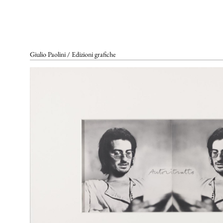
SCENOGRAFIE
VIDEO
Elenco completo
La voce dell'autore
Riferimenti bibliografici
Altre voci
Giulio Paolini / Edizioni grafiche
GALLERIE DI RIFERIMENTO
ARCHIVIAZIONE E
AUTENTICHE
CONTATTI