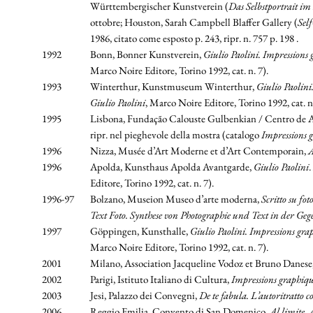
Württembergischer Kunstverein (
Das Selbstportrait im
ottobre; Houston, Sarah Campbell Blaffer Gallery (
Self
1986, citato come esposto p. 243, ripr. n. 757 p. 198 .
1992
Bonn, Bonner Kunstverein,
Giulio Paolini. Impressions
Marco Noire Editore, Torino 1992, cat. n. 7).
1993
Winterthur, Kunstmuseum Winterthur,
Giulio Paolin
Giulio Paolini
, Marco Noire Editore, Torino 1992, cat. n.
1995
Lisbona, Fundação Calouste Gulbenkian / Centro de A
ripr. nel pieghevole della mostra (catalogo
Impressions g
1996
Nizza, Musée d’Art Moderne et d’Art Contemporain,
A
1996
Apolda, Kunsthaus Apolda Avantgarde,
Giulio Paolini
.
Editore, Torino 1992, cat. n. 7).
1996-97
Bolzano, Museion Museo d’arte moderna,
Scritto su fot
Text Foto. Synthese von Photographie und Text in der Ge
1997
Göppingen, Kunsthalle,
Giulio Paolini. Impressions gr
Marco Noire Editore, Torino 1992, cat. n. 7).
2001
Milano, Association Jacqueline Vodoz et Bruno Danese
2002
Parigi, Istituto Italiano di Cultura,
Impressions graphiqu
2003
Jesi, Palazzo dei Convegni,
De te fabula. L’autoritratto
2006
Reggio Emilia, Convento di San Domenico,
Al limite. 