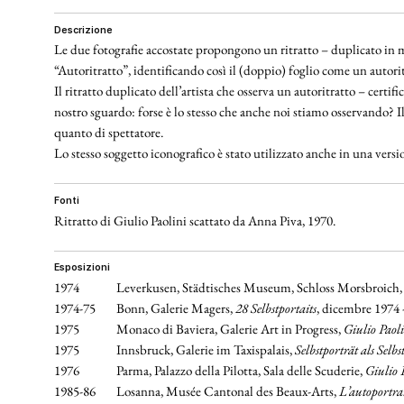
descrizione
Le due fotografie accostate propongono un ritratto – duplicato in mo
“Autoritratto”, identificando così il (doppio) foglio come un autorit
Il ritratto duplicato dell’artista che osserva un autoritratto – certi
nostro sguardo: forse è lo stesso che anche noi stiamo osservando? Il
quanto di spettatore.
Lo stesso soggetto iconografico è stato utilizzato anche in una versio
fonti
Ritratto di Giulio Paolini scattato da Anna Piva, 1970.
esposizioni
1974
Leverkusen, Städtisches Museum, Schloss Morsbroich
1974-75
Bonn, Galerie Magers,
28 Selbstportaits
, dicembre 1974 -
1975
Monaco di Baviera, Galerie Art in Progress,
Giulio Paol
1975
Innsbruck,
Galerie im Taxispalais,
Selbstporträt als Selb
1976
Parma, Palazzo della Pilotta, Sala delle Scuderie,
Giulio 
1985-86
Losanna, Musée Cantonal des Beaux-Arts,
L’autoportrai