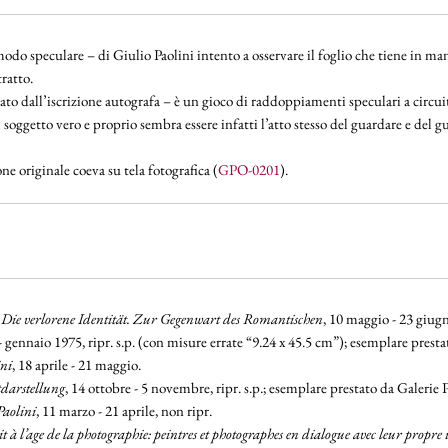
do speculare – di Giulio Paolini intento a osservare il foglio che tiene in mano
ratto.
ficato dall’iscrizione autografa – è un gioco di raddoppiamenti speculari a circui
 soggetto vero e proprio sembra essere infatti l’atto stesso del guardare e del g
ne originale coeva su tela fotografica (
GPO-0201
).
,
Die verlorene Identität. Zur Gegenwart des Romantischen
, 10 maggio - 23 giugno
 gennaio 1975, ripr. s.p. (con misure errate “9.24 x 45.5 cm”); esemplare prest
ini
, 18 aprile - 21 maggio.
stdarstellung
, 14 ottobre - 5 novembre, ripr. s.p.; esemplare prestato da Galerie
Paolini
, 11 marzo - 21 aprile, non ripr.
t à l’age de la photographie: peintres et photographes en dialogue avec leur propre