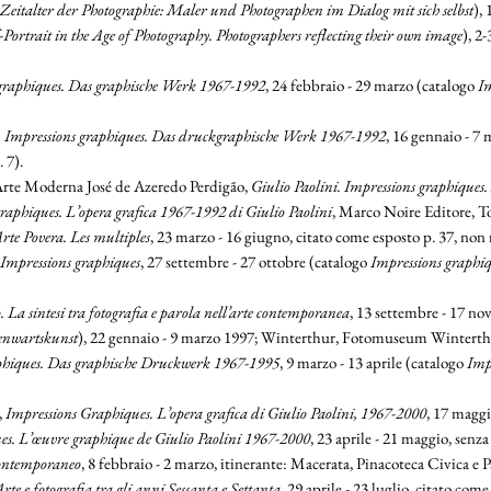
 Zeitalter der Photographie: Maler und Photographen im Dialog mit sich selbst
),
-Portrait in the Age of Photography. Photographers reflecting their own image
), 2
 graphiques. Das graphische Werk 1967-1992
, 24 febbraio - 29 marzo (catalogo
Im
i. Impressions graphiques. Das druckgraphische Werk 1967-1992
, 16 gennaio - 7
 7).
rte Moderna José de Azeredo Perdigão,
Giulio Paolini. Impressions graphiques
raphiques. L’opera grafica 1967-1992 di Giulio Paolini
, Marco Noire Editore, Tor
rte Povera. Les multiples
, 23 marzo - 16 giugno, citato come esposto p. 37, non 
Impressions graphiques
, 27 settembre - 27 ottobre (catalogo
Impressions graphiq
o. La sintesi tra fotografia e parola nell’arte contemporanea
, 13 settembre - 17 no
genwartskunst
), 22 gennaio - 9 marzo 1997; Winterthur, Fotomuseum Winterthur,
aphiques. Das graphische Druckwerk 1967-1995
, 9 marzo - 13 aprile (catalogo
Imp
,
Impressions Graphiques. L’opera grafica di Giulio Paolini, 1967-2000
, 17 maggi
es. L’œuvre graphique de Giulio Paolini 1967-2000
, 23 aprile - 21 maggio, senza
 contemporaneo
, 8 febbraio - 2 marzo, itinerante: Macerata, Pinacoteca Civica e P
Arte e fotografia tra gli anni Sessanta e Settanta
, 29 aprile - 23 luglio, citato come