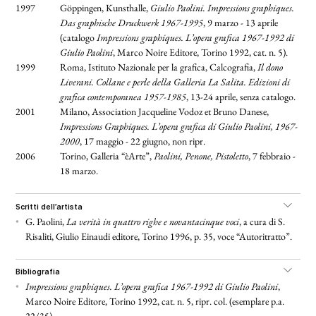
1997
Göppingen, Kunsthalle,
Giulio Paolini. Impressions graphiques.
Das graphische Druckwerk 1967-1995
, 9 marzo - 13 aprile
(catalogo
Impressions graphiques. L’opera grafica 1967-1992 di
Giulio Paolini
, Marco Noire Editore, Torino 1992, cat. n. 5).
1999
Roma, Istituto Nazionale per la grafica, Calcografia,
Il dono
Liverani. Collane e perle della Galleria La Salita. Edizioni di
grafica contemporanea 1957-1985
, 13-24 aprile, senza catalogo.
2001
Milano, Association Jacqueline Vodoz et Bruno Danese,
Impressions Graphiques. L’opera grafica di Giulio Paolini, 1967-
2000
, 17 maggio - 22 giugno, non ripr.
2006
Torino, Galleria “èArte”,
Paolini, Penone, Pistoletto
, 7 febbraio -
18 marzo.
scritti dell’artista
•
G. Paolini,
La verità in quattro righe e novantacinque voci
,
a cura di S.
Risaliti, Giulio Einaudi editore, Torino 1996, p. 35, voce “Autoritratto”.
bibliografia
•
Impressions graphiques. L’opera grafica 1967-1992 di Giulio Paolini
,
Marco Noire Editore, Torino 1992, cat. n. 5, ripr. col. (esemplare p.a.
22/35).