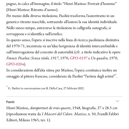
pugno, in calce all’immagine, il titolo “Henri Matisse: Portrait d’homme”
(Henri Matisse: Ritratto d’uomo).
Per mezzo della diversa titolazione, Paolini trasforma l’autoritratto in un
generico ritratto maschile, sottraendo all’autore la sua identità individuale.
Nello stesso tempo, attraverso la titolazione in calligrafia autografa, si
sovrappone e si identifica nell’artefice.
In questo senso, l’opera si inscrive nella linea di ricerca paoliniana distintiva
del 1970-71,
incentrata su un’idea borgesiana di identità intercambiabile e
sull’interrogazione del concetto di autorialità (cfr. a titolo indicativo le opere
Francis Picabia: Senza titolo, 1917
, 1970,
GPO-0197
e
Un quadro
, 1970,
GPO-0204
).
In considerazione dell’alta stima per Matisse, l’opera costituisce inoltre un
1
omaggio al pittore francese, considerato da Paolini “l’artista degli artisti”
.
1
G
. Paolini in conversazione con B. Della Casa, 27 febbraio 2022.
fonti
Henri Matisse,
Autoportrait de trois-quarts
, 1948, litografia, 37 x 28.5 cm
(riproduzione tratta da
I Maestri del Colore. Matisse
, n. 50, Fratelli Fabbri
Editori, Milano 1965, tav. 1).