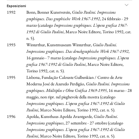
esposizioni
1992
Bonn, Bonner Kunstverein,
Giulio Paolini. Impressions
graphiques. Das graphische Werk 1967-1992
, 24 febbraio - 29
marzo (catalogo
Impressions graphiques. L’opera grafica 1967-
1992 di Giulio Paolini
, Marco Noire Editore, Torino 1992, cat.
n. 5).
1993
Winterthur, Kunstmuseum Winterthur,
Giulio Paolini.
Impressions graphiques. Das druckgraphische Werk 1967-1992
,
16 gennaio - 7 marzo (catalogo
Impressions graphiques. L’opera
grafica 1967-1992 di Giulio Paolini
, Marco Noire Editore,
Torino 1992, cat. n. 5).
1995
Lisbona, Fundação Calouste Gulbenkian / Centro de Arte
Moderna José de Azeredo Perdigão,
Giulio Paolini. Impressions
graphiques. Múltiplos e Obra Gráfica 1969-1995
, 16 marzo - 28
maggio, non ripr. nel pieghevole della mostra (catalogo
Impressions graphiques. L’opera grafica 1967-1992 di Giulio
Paolini
, Marco Noire Editore, Torino 1992, cat. n. 5).
1996
Apolda, Kunsthaus Apolda Avantgarde,
Giulio Paolini
.
Impressions graphiques
, 27 settembre - 27 ottobre (catalogo
Impressions graphiques. L’opera grafica 1967-1992 di Giulio
Paolini
, Marco Noire Editore, Torino 1992, cat. n. 5).