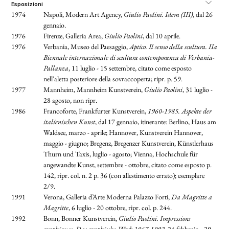
esposizioni
1974
Napoli, Modern Art Agency,
Giulio Paolini. Idem (III)
, dal 26
gennaio.
1976
Firenze, Galleria Area,
Giulio Paolini
, dal 10 aprile.
1976
Verbania, Museo del Paesaggio,
Aptico. Il senso della scultura. IIa
Biennale internazionale di scultura contemporanea di Verbania-
Pallanza
, 11 luglio - 15 settembre, citato come esposto
nell'aletta posteriore della sovraccoperta; ripr. p. 59.
1977
Mannheim, Mannheim Kunstverein,
Giulio Paolini
, 31 luglio -
28 agosto, non ripr
.
1986
Francoforte, Frankfurter Kunstverein,
1960-1985. Aspekte der
italienischen Kunst
, dal 17 gennaio, itinerante: Berlino, Haus am
Waldsee, marzo - aprile; Hannover, Kunstverein Hannover,
maggio - giugno; Bregenz, Bregenzer Kunstverein, Künstlerhaus
Thurn und Taxis, luglio - agosto; Vienna, Hochschule für
angewandte Kunst, settembre - ottobre, citato come esposto p.
142, ripr. col. n. 2 p. 36 (con allestimento errato); esemplare
2/9.
1991
Verona, Galleria d’Arte Moderna Palazzo Forti,
Da Magritte a
Magritte
, 6 luglio - 20 ottobre, ripr. col. p. 244.
1992
Bonn, Bonner Kunstverein,
Giulio Paolini. Impressions