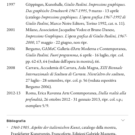
1997
Göppingen, Kunsthalle,
Giulio Paolini. Impressions graphiques.
Das graphische Druckwerk 1967-1995
, 9 marzo - 13 aprile
(catalogo
Impressions graphiques. L’opera grafica 1967-1992 di
Giulio Paolini
, Marco Noire Editore, Torino 1992, cat. n. 11).
2001
Milano, Association Jacqueline Vodoz et Bruno Danese,
Impressions Graphiques. L’opera grafica di Giulio Paolini, 1967-
2000
, 17 maggio - 22 giugno, non ripr.
2006
Bergamo, GAMeC Galleria d’Arte Moderna e Contemporanea,
Giulio Paolini. Fuori programma
, 6 aprile - 16 luglio, ripr. col.
pp. 62-63, 64 (vedute dell’opera in mostra), 66.
2008
Carrara, Accademia di Carrara, Aula Magna,
XIII Biennale
Internazionale di Scultura di Carrara. Nient’altro che scultura
,
27 luglio - 28 settembre, ripr. col. p. 56 (veduta espositiva
Bergamo 2006).
2012-13
Roma, Erica Ravenna Arte Contemporanea,
Dalla realtà alla
profondità
, 26 ottobre 2012 - 31 gennaio 2013, ripr. col. s.p.;
esemplare 5/9.
bibliografia
•
1960-1985. Aspekte der italienischen Kunst
, catalogo della mostra,
Frankfurter Kunstverein, Francoforte, Edizioni Gabriele Mazzotta,