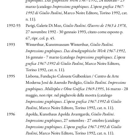
graphiques. Das graphische Werk 1967-1992
, 24 febbraio - 29
marzo (catalogo
Impressions graphiques. L’opera grafica 1967-
1992 di Giulio Paolini
, Marco Noire Editore, Torino 1992, cat.
n. 11).
1992-93
Parigi, Galerie Di Meo,
Giulio Paolini
.
Œuvres de 1963 à 1978
,
27 novembre 1992 - 30 gennaio 1993, citato come esposto p.
67, ripr. col. p. 45.
1993
Winterthur, Kunstmuseum Winterthur,
Giulio Paolini.
Impressions graphiques. Das druckgraphische Werk 1967-1992
,
16 gennaio - 7 marzo (catalogo
Impressions graphiques. L’opera
grafica 1967-1992 di Giulio Paolini
, Marco Noire Editore,
Torino 1992, cat. n. 11).
1995
Lisbona, Fundação Calouste Gulbenkian / Centro de Arte
Moderna José de Azeredo Perdigão,
Giulio Paolini. Impressions
graphiques. Múltiplos e Obra Gráfica 1969-1995
, 16 marzo - 28
maggio, non ripr. nel pieghevole della mostra (catalogo
Impressions graphiques. L’opera grafica 1967-1992 di Giulio
Paolini
, Marco Noire Editore, Torino 1992, cat. n. 11).
1996
Apolda, Kunsthaus Apolda Avantgarde,
Giulio Paolini
.
Impressions graphiques
, 27 settembre - 27 ottobre (catalogo
Impressions graphiques. L’opera grafica 1967-1992 di Giulio
Paolini
, Marco Noire Editore, Torino 1992, cat. n. 11).