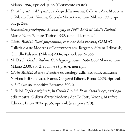
Milano 1986, ripr. col. p. 36 (allestimento errato).
•
Da Magritte à Magritte
, catalogo della mostra, Galleria d’Arte Moderna
di Palazzo Forti, Verona, Gabriele Mazzotta editore, Milano 1991, ripr.
col. p. 244.
•
Impressions graphiques. L’opera grafica 1967-1992 di Giulio Paolini
,
Marco Noire Editore, Torino 1992, cat. n. 11, ripr. col.
•
Giulio Paolini. Fuori programma
, catalogo della mostra, GAMeC
Galleria d’Arte Moderna e Contemporanea, Bergamo, Silvana Editoriale,
Cinisello Balsamo (Milano) 2006, ripr. col. pp. 62, 66.
•
M. Disch,
Giulio Paolini. Catalogo ragionato 1960-1999
, Skira editore,
Milano 2008, vol. 2, cat. n. 658 p. 674, non ripr.
•
Giulio Paolini. A come Accademia
, catalogo della mostra, Accademia
Nazionale di San Luca, Roma, Gangemi Editore, Roma 2023, ripr. col.
p. 247 (veduta espositiva Bergamo 2006).
•
L. Balbi,
Copia e originale
, in
Giulio Paolini. Et in Arcadia ego
, catalogo
della mostra, Galleria d’Arte Moderna Achille Forti, Verona, Manfredi
Edizioni, Imola 2024, p. 56, ripr. col. (esemplare 2/9).
Scheda a cura di Bettina Della Casa e Maddalena Disch, 06/08/2026