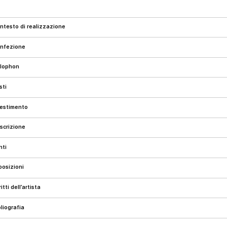
ontesto di realizzazione
onfezione
olophon
esti
llestimento
escrizione
onti
sposizioni
critti dell’artista
ibliografia