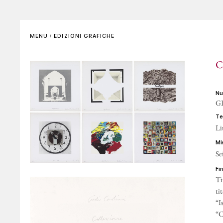
SCENOGRAFIE
VIDEO
Elenco completo
La voce dell'autore
MENU
/
EDIZIONI GRAFICHE
Riferimenti bibliografici
Altre voci
C
GALLERIE DI RIFERIMENTO
ARCHIVIAZIONE E
AUTENTICHE
n
GP
CONTATTI
t
Li
m
Se
f
Ti
ti
“I
“C