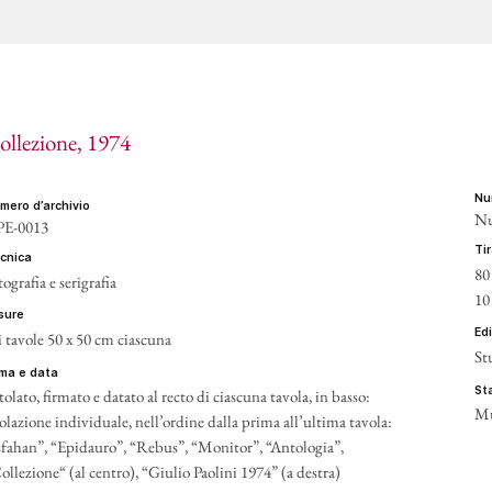
ollezione
, 1974
n
umero d’archivio
Nu
E-0013
t
ecnica
80
tografia e serigrafia
10
isure
ed
i tavole 50 x 50 cm ciascuna
St
irma e data
s
tolato, firmato e datato al recto di ciascuna tavola, in basso:
Mu
tolazione individuale, nell’ordine dalla prima all’ultima tavola:
sfahan”, “Epidauro”, “Rebus”, “Monitor”, “Antologia”,
ollezione“ (al centro), “Giulio Paolini 1974” (a destra)