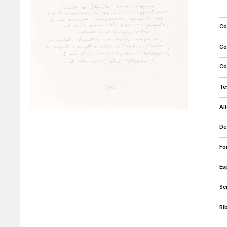
c
c
c
t
a
d
f
e
s
b