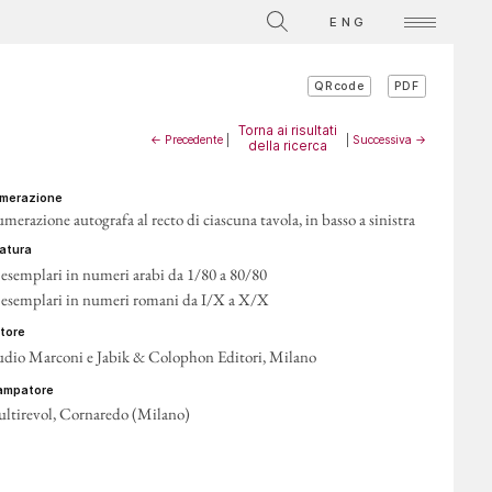
ENG
PDF
QRcode
Torna ai risultati
← Precedente
|
|
Successiva →
della ricerca
umerazione
merazione autografa al recto di ciascuna tavola, in basso a sinistra
iratura
 esemplari in numeri arabi da 1/80 a 80/80
 esemplari in numeri romani da I/X a X/X
itore
udio Marconi e Jabik & Colophon Editori, Milano
tampatore
ltirevol, Cornaredo (Milano)