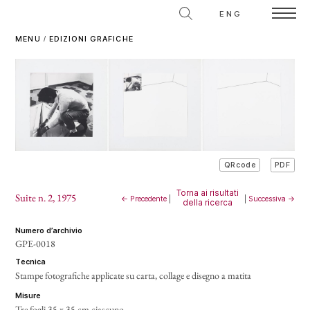
ENG
MENU
/
EDIZIONI GRAFICHE
PDF
QRcode
Torna ai risultati
Suite n. 2
, 1975
← Precedente
|
|
Successiva →
della ricerca
numero d’archivio
GPE-0018
tecnica
Stampe fotografiche applicate su carta, collage e disegno a matita
misure
Tre fogli 35 x 35 cm ciascuno