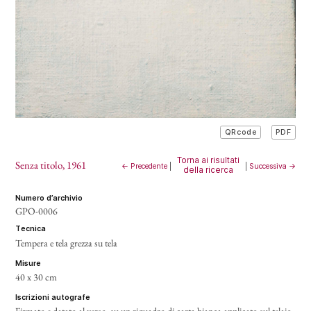
PDF
QRcode
Torna ai risultati
Senza titolo
, 1961
← Precedente
|
|
Successiva →
della ricerca
numero d’archivio
GPO-0006
tecnica
Tempera e tela grezza su tela
misure
40 x 30 cm
iscrizioni autografe