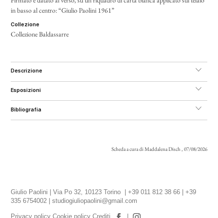
Firmato e datato al verso, su un riquadro di carta bianca applicato sul telaio
in basso al centro: “Giulio Paolini 1961”
collezione
Collezione Baldassarre
descrizione
esposizioni
bibliografia
Scheda a cura di Maddalena Disch , 07/08/2026
Giulio Paolini | Via Po 32, 10123 Torino | +39 011 812 38 66 | +39
335 6754002 |
studiogiuliopaolini@gmail.com
Privacy policy
Cookie policy
Crediti
|