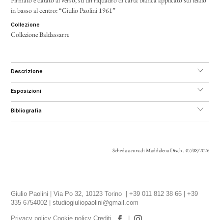
Firmato e datato al verso, su un riquadro di carta bianca applicato sul telaio
in basso al centro: “Giulio Paolini 1961”
collezione
Collezione Baldassarre
descrizione
esposizioni
bibliografia
Scheda a cura di Maddalena Disch , 07/08/2026
Giulio Paolini | Via Po 32, 10123 Torino | +39 011 812 38 66 | +39
335 6754002 |
studiogiuliopaolini@gmail.com
Privacy policy
Cookie policy
Crediti
|