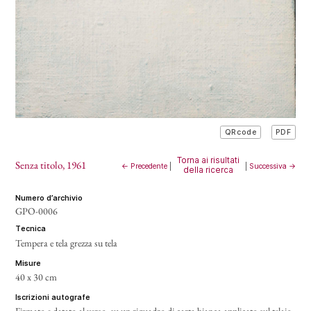
PDF
QRcode
Torna ai risultati
Senza titolo
, 1961
← Precedente
|
|
Successiva →
della ricerca
numero d’archivio
GPO-0006
tecnica
Tempera e tela grezza su tela
misure
40 x 30 cm
iscrizioni autografe