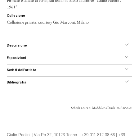
Firmato e datato al verso, sul telaio in basso al centro: “Giulio Paolini /
1961”
collezione
Collezione privata, courtesy Giò Marconi, Milano
descrizione
esposizioni
scritti dell’artista
bibliografia
Scheda a cura di Maddalena Disch , 07/08/2026
Giulio Paolini | Via Po 32, 10123 Torino | +39 011 812 38 66 | +39