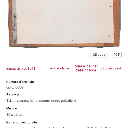
PDF
QRcode
Torna ai risultati
Senza titolo
, 1961
← Precedente
|
|
Successiva →
della ricerca
numero d’archivio
GPO-0008
tecnica
Tela preparata, filo di cotone, telaio, polietilene
misure
50 x 40 cm
iscrizioni autografe