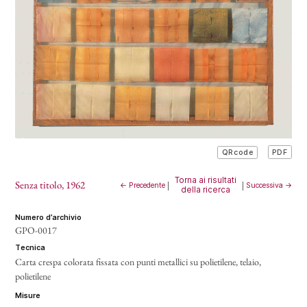
PDF
QRcode
Torna ai risultati
Senza titolo
, 1962
← Precedente
|
|
Successiva →
della ricerca
numero d’archivio
GPO-0017
tecnica
Carta crespa colorata fissata con punti metallici su polietilene, telaio,
polietilene
misure