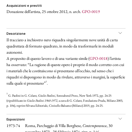
acquisizioni e prestiti
Donazione dell’artista, 25 ottobre 2012, n. arch.
GPO-0019
descrizione
Il tracciato a inchiostro nero riquadra singolarmente nove unità di carta
quadrettata di formato quadrato, in modo da trasformarle in moduli
autonomi.
A proposito di questo lavoro e di una variante simile (
GPO-0018
) l’artista
ha osservato: “La ragione di queste opere è proprio il modo corretto con cui
i materiali che le costituiscono si presentano all’occhio, nel senso che i
riquadri si dispongono in modo da rivelare, attraverso i margini, la superficie
1
sulla quale si presentano”
.
1
G. Paolini in G. Celant,
Giulio Paolini
, Sonnabend Press, New York 1972, pp. 24-25
(ripubblicato in
Giulio Paolini 1960-1972
, a cura di G. Celant, Fondazione Prada, Milano 2003,
p. 104), reprint Silvana Editoriale, Cinisello Balsamo (Milano) 2019, pp. 24-25.
esposizioni
1973-74
Roma, Parcheggio di Villa Borghese,
Contemporanea
, 30
novembre 1973 - 28 febbraio 1974, ripr. p. 146.