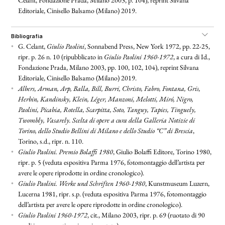
Celant, Fondazione Prada, Milano 2003, p. 104)
, reprint
Silvana
Editoriale, Cinisello Balsamo (Milano) 2019.
bibliografia
•
G. Celant,
Giulio Paolini
, Sonnabend Press, New York 1972, pp. 22-25,
ripr. p. 26 n. 10 (ripubblicato in
Giulio Paolini 1960-1972
, a cura di Id.,
Fondazione Prada, Milano 2003, pp. 100, 102, 104), reprint Silvana
Editoriale, Cinisello Balsamo (Milano) 2019.
•
Albers, Arman, Arp, Balla, Bill, Burri, Christo, Fabro, Fontana, Gris,
Herbin, Kandinsky, Klein, Léger, Manzoni, Melotti, Miró, Nigro,
Paolini, Picabia, Rotella, Scarpitta, Soto, Tanguy, Tapies, Tinguely,
Twombly, Vasarely. Scelta di opere a cura della Galleria Notizie di
Torino, dello Studio Bellini di Milano e dello Studio “C” di Brescia
,
Torino, s.d., ripr. n. 110.
•
Giulio Paolini. Premio Bolaffi 1980
, Giulio Bolaffi Editore, Torino 1980,
ripr. p. 5 (veduta espositiva Parma 1976, fotomontaggio dell’artista per
avere le opere riprodotte in ordine cronologico).
•
Giulio Paolini. Werke und Schriften 1960-1980
, Kunstmuseum Luzern,
Lucerna 1981, ripr. s.p. (veduta espositiva Parma 1976, fotomontaggio
dell’artista per avere le opere riprodotte in ordine cronologico).
•
Giulio Paolini 1960-1972
, cit., Milano 2003, ripr. p. 69 (ruotato di 90