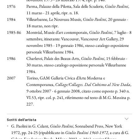
1976
Parma, Palazzo della Pilotta, Sala delle Scuderie,
Giulio Paolini
,
11 marzo - 21 aprile, ripr. n. 18.
1984
Villeurbanne, Le Nouveau Musée,
Giulio Paolini
, 20 gennaio -
18 marzo, non ripr.
1985-86
Montréal, Musée d’art contemporain,
Giulio Paolini
, 7 luglio - 8
settembre, itinerante: Vancouver, Vancouver Art Gallery, 29
novembre 1985 - 19 gennaio 1986, stesso catalogo esposizione
personale Villeurbanne 1984.
1986
Charleroi, Palais des Beaux-Arts,
Giulio Paolini
, 15 febbraio -
30 marzo, stesso catalogo esposizione personale Villeurbanne
1984.
2007
Torino, GAM Galleria Civica d’Arte Moderna e
Contemporanea,
Collage/Collages. Dal Cubismo al New Dada
,
9 ottobre 2007 - 6 gennaio 2008, citato come esposto p. 340 n.
VI.53, ripr. col. p. 241, riferimento nel testo di M.G. Messina p.
227.
scritti dell’artista
•
G. Paolini in G. Celant,
Giulio Paolini
, Sonnabend Press, New York
1972, pp. 24-25 (ripubblicato in
Giulio Paolini 1960-1972
, a cura di G.