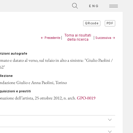
La Collezione
ENG
Video su singole opere
PDF
QRcode
ATTI
Torna ai risultati
← Precedente
|
|
Successiva →
della ricerca
crizioni autografe
mato e datato al verso, sul telaio in alto a sinistra: "Giulio Paolini /
62"
ollezione
ndazione Giulio e Anna Paolini, Torino
cquisizioni e prestiti
nazione dell’artista, 25 ottobre 2012, n. arch.
GPO-0019