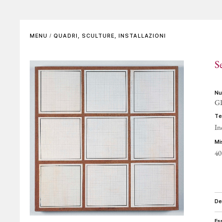
SCENOGRAFIE
VIDEO
Elenco completo
La voce dell'autore
MENU
/
QUADRI, SCULTURE, INSTALLAZIONI
Riferimenti bibliografici
Altre voci
S
GALLERIE DI RIFERIMENTO
ARCHIVIAZIONE E
AUTENTICHE
n
G
CONTATTI
t
In
m
40
d
e