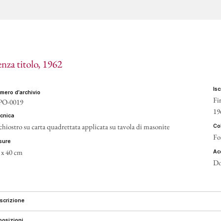
CONT
enza titolo
, 1962
is
umero d’archivio
Fir
PO-0019
19
ecnica
chiostro su carta quadrettata applicata su tavola di masonite
c
Fo
isure
 x 40 cm
a
Do
escrizione
sposizioni