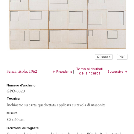
PDF
QRcode
Torna ai risultati
Senza titolo
, 1962
← Precedente
|
|
Successiva →
della ricerca
numero d’archivio
GPO-0020
tecnica
Inchiostro su carta quadrettata applicata su tavola di masonite
misure
80 x 60 cm
iscrizioni autografe