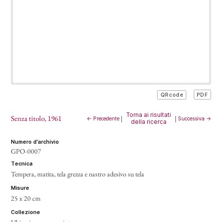
PDF
QRcode
Torna ai risultati
Senza titolo
, 1961
← Precedente
|
|
Successiva →
della ricerca
numero d’archivio
GPO-0007
tecnica
Tempera, matita, tela grezza e nastro adesivo su tela
misure
25 x 20 cm
collezione