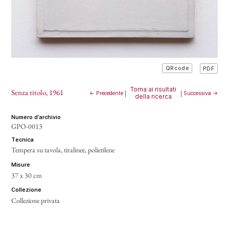
PDF
QRcode
Torna ai risultati
Senza titolo
, 1961
← Precedente
|
|
Successiva →
della ricerca
numero d’archivio
GPO-0013
tecnica
Tempera su tavola, tiralinee, polietilene
misure
37 x 30 cm
collezione
Collezione privata