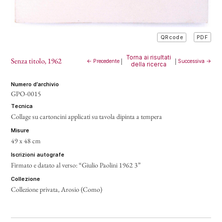
PDF
QRcode
Torna ai risultati
Senza titolo
, 1962
← Precedente
|
|
Successiva →
della ricerca
numero d’archivio
GPO-0015
tecnica
Collage su cartoncini applicati su tavola dipinta a tempera
misure
49 x 48 cm
iscrizioni autografe
Firmato e datato al verso: “Giulio Paolini 1962 3”
collezione
Collezione privata, Arosio (Como)