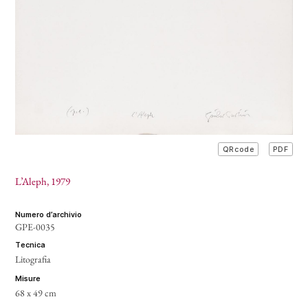
PDF
QRcode
L’Aleph
, 1979
numero d’archivio
GPE-0035
tecnica
Litografia
misure
68 x 49 cm