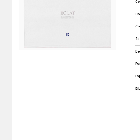
c
c
c
t
d
f
e
b