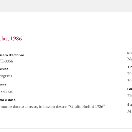
clat
, 1986
n
umero d’archivio
Nu
E-0056
t
ecnica
70
tografia
30
isure
ed
 x 65 cm
Elc
irma e data
s
rmato e datato al recto, in basso a destra: “Giulio Paolini 1986”
Ma