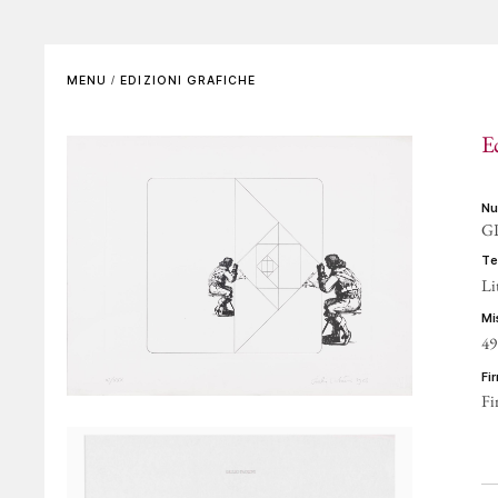
SCENOGRAFIE
VIDEO
Elenco completo
La voce dell'autore
MENU
/
EDIZIONI GRAFICHE
Riferimenti bibliografici
Altre voci
E
GALLERIE DI RIFERIMENTO
ARCHIVIAZIONE E
AUTENTICHE
n
GP
CONTATTI
t
Li
m
49
f
Fi