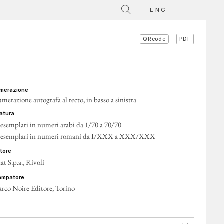
ENG
PDF
QRcode
umerazione
merazione autografa al recto, in basso a sinistra
iratura
 esemplari in numeri arabi da 1/70 a 70/70
 esemplari in numeri romani da I/XXX a XXX/XXX
itore
at S.p.a., Rivoli
tampatore
rco Noire Editore, Torino