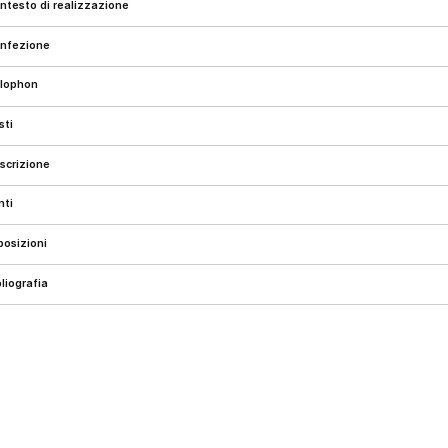
ontesto di realizzazione
onfezione
olophon
esti
escrizione
onti
sposizioni
ibliografia