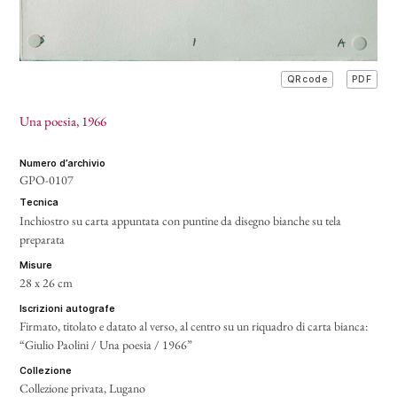
PDF
QRcode
Una poesia
, 1966
numero d’archivio
GPO-0107
tecnica
Inchiostro su carta appuntata con puntine da disegno bianche su tela
preparata
misure
28 x 26 cm
iscrizioni autografe
Firmato, titolato e datato al verso, al centro su un riquadro di carta bianca:
“Giulio Paolini / Una poesia / 1966”
collezione
Collezione privata, Lugano