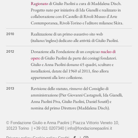
Ragionato
di Giulio Paolini a cura di Maddalena Disch.
Progetto nato per iniziativa di Ida Gianelli e realizzato in
collaborazione con il Castello di Rivoli Museo d'Arte
Contemporanea, Rivoli-Torino e l'editore milanese Skira.
Realizzazione di un primo esaustivo sito web
2010
(italiano/inglese) dedicato alle attività di Giulio Paolini.
Donazione alla Fondazione di un cospicuo
nucleo di
2012
opere
di Giulio Paolini da parte dei coniugi fondatori.
Giulio e Anna Paolini donano 65 quadri, sculture e
installazioni, datate dal 1960 al 2011, fino allora
appartenenti alla loro collezione.
Revisione dello statuto, rinnovo del Consiglio di
2013
amministrazione (Pier Giovanni Castagnoli, Ida Gianelli,
Anna Paolini Piva, Giulio Paolini, Daniel Soutif) e
nomina del primo Direttore (Maddalena Disch).
Creazione di due collane editoriali, dedicate ad
2014
© Fondazione Giulio e Anna Paolini | Piazza Vittorio Veneto 10,
approfondimenti delle opere e della poetica di Giulio
10123 Torino | +39 011 0207340 |
info@fondazionepaolini.it
Paolini.