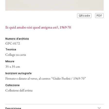
PDF
QRcode
Et quid amabo nisi quod ænigma est?
, 1969-70
numero d’archivio
GPC-0172
tecnica
Collage su carta
misure
35 x 35 cm
iscrizioni autografe
Firmato e datato al verso, al centro: “Giulio Paolini / 1969-70”
collezione
Collezione dell'artista
descrizione