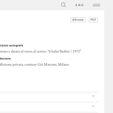
La Collezione
ENG
Video su singole opere
PDF
QRcode
ATTI
crizioni autografe
rmato e datato al verso, al centro: “Giulio Paolini / 1972”
ollezione
llezione privata, courtesy Giò Marconi, Milano