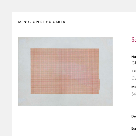
SCENOGRAFIE
VIDEO
Elenco completo
La voce dell'autore
MENU
/
OPERE SU CARTA
Riferimenti bibliografici
Altre voci
S
GALLERIE DI RIFERIMENTO
ARCHIVIAZIONE E
AUTENTICHE
n
G
CONTATTI
t
Co
m
34
d
e