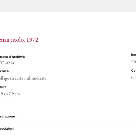
CONT
enza titolo
, 1972
is
umero d’archivio
Fi
PC-0214
c
ecnica
Co
llage su carta millimetrata
isure
.9 x 47.9 cm
escrizione
sposizioni