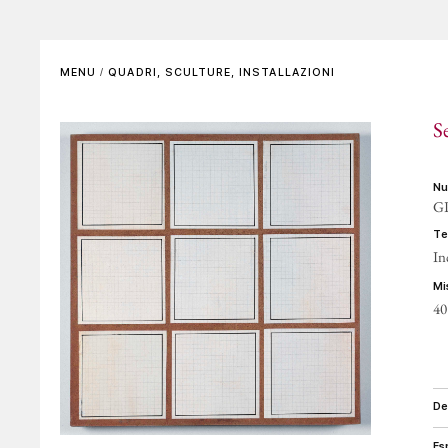
SCENOGRAFIE
VIDEO
Elenco completo
La voce dell'autore
MENU
/
QUADRI, SCULTURE, INSTALLAZIONI
Riferimenti bibliografici
Altre voci
S
GALLERIE DI RIFERIMENTO
ARCHIVIAZIONE E
AUTENTICHE
n
G
CONTATTI
t
In
m
40
d
e