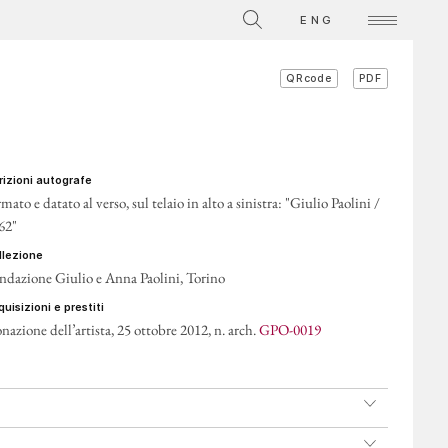
La Collezione
ENG
Video su singole opere
PDF
QRcode
ATTI
crizioni autografe
mato e datato al verso, sul telaio in alto a sinistra: "Giulio Paolini /
62"
ollezione
ndazione Giulio e Anna Paolini, Torino
cquisizioni e prestiti
nazione dell’artista, 25 ottobre 2012, n. arch.
GPO-0019