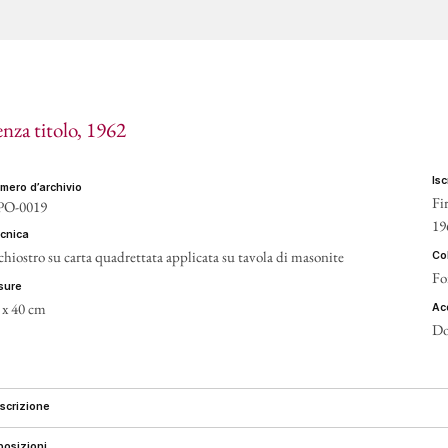
CONT
enza titolo
, 1962
is
umero d’archivio
Fir
PO-0019
19
ecnica
chiostro su carta quadrettata applicata su tavola di masonite
c
Fo
isure
 x 40 cm
a
Do
escrizione
sposizioni