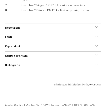
7
Esemplare “Giugno 1917”: Ubicazione sconosciuta
8
Esemplare “Ottobre 1921”: Collezione privata, Torino
descrizione
fonti
esposizioni
scritti dell’artista
bibliografia
Scheda a cura di Maddalena Disch , 07/08/2026
Giulio Paolini | Via Po 32, 10123 Torino | +39 011 812 38 66 | +39