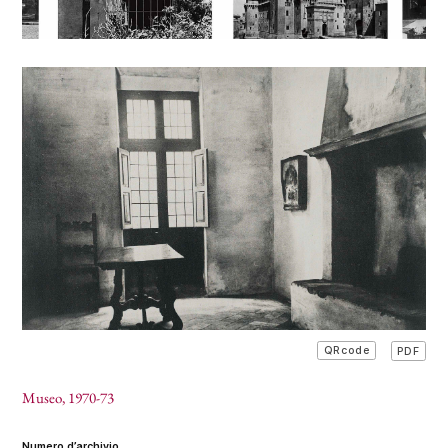
PDF
QRcode
Museo
, 1970-73
numero d’archivio